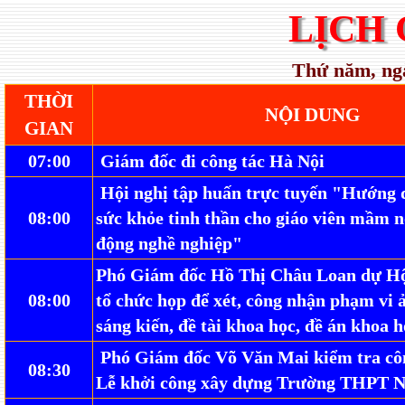
LỊCH
Thứ năm, ng
THỜI
NỘI DUNG
GIAN
07:00
Giám đốc đi công tác Hà Nội
Hội nghị tập huấn trực tuyến "Hướng 
08:00
sức khỏe tinh thần cho giáo viên mầm n
động nghề nghiệp"
Phó Giám đốc Hồ Thị Châu Loan dự Hội
08:00
tổ chức họp để xét, công nhận phạm vi
sáng kiến, đề tài khoa học, đề án khoa h
Phó Giám đốc Võ Văn Mai kiểm tra côn
08:30
Lễ khởi công xây dựng Trường THPT 