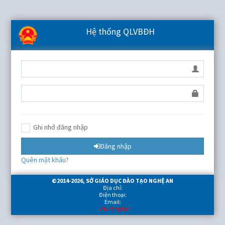
Hệ thống QLVBĐH
Ghi nhớ đăng nhập
Đăng nhập
Quên mật khẩu?
©2014-
2026
, SỞ GIÁO DỤC ĐÀO TẠO NGHỆ AN
Địa chỉ:
Điện thoại:
Email:
Lịch công tác